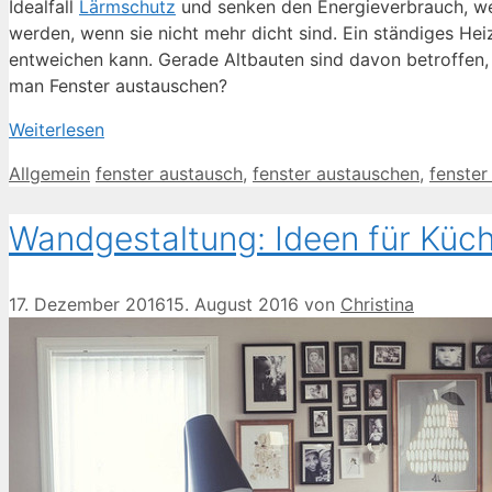
Idealfall
Lärmschutz
und senken den Energieverbrauch, w
werden, wenn sie nicht mehr dicht sind. Ein ständiges H
entweichen kann. Gerade Altbauten sind davon betroffen, 
man Fenster austauschen?
Weiterlesen
Kategorien
Schlagwörter
Allgemein
fenster austausch
,
fenster austauschen
,
fenster
Wandgestaltung: Ideen für Kü
17. Dezember 2016
15. August 2016
von
Christina