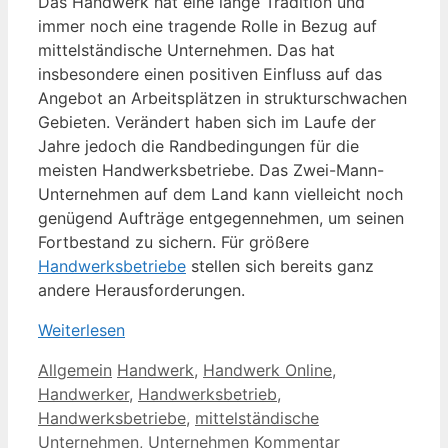
Das Handwerk hat eine lange Tradition und
immer noch eine tragende Rolle in Bezug auf
mittelständische Unternehmen. Das hat
insbesondere einen positiven Einfluss auf das
Angebot an Arbeitsplätzen in strukturschwachen
Gebieten. Verändert haben sich im Laufe der
Jahre jedoch die Randbedingungen für die
meisten Handwerksbetriebe. Das Zwei-Mann-
Unternehmen auf dem Land kann vielleicht noch
genügend Aufträge entgegennehmen, um seinen
Fortbestand zu sichern. Für größere
Handwerksbetriebe
stellen sich bereits ganz
andere Herausforderungen.
Weiterlesen
Kategorien
Schlagwörter
Allgemein
Handwerk
,
Handwerk Online
,
Handwerker
,
Handwerksbetrieb
,
Handwerksbetriebe
,
mittelständische
Unternehmen
,
Unternehmen
Kommentar