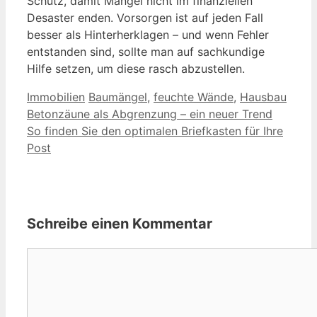
Schutz, damit Mängel nicht im finanziellen
Desaster enden. Vorsorgen ist auf jeden Fall
besser als Hinterherklagen – und wenn Fehler
entstanden sind, sollte man auf sachkundige
Hilfe setzen, um diese rasch abzustellen.
Kategorien
Schlagwörter
Immobilien
Baumängel
,
feuchte Wände
,
Hausbau
Betonzäune als Abgrenzung – ein neuer Trend
So finden Sie den optimalen Briefkasten für Ihre
Post
Schreibe einen Kommentar
Kommentar