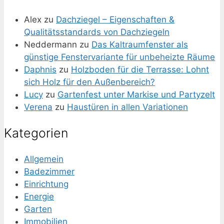
Alex
zu
Dachziegel – Eigenschaften &
Qualitätsstandards von Dachziegeln
Neddermann
zu
Das Kaltraumfenster als
günstige Fenstervariante für unbeheizte Räume
Daphnis
zu
Holzboden für die Terrasse: Lohnt
sich Holz für den Außenbereich?
Lucy
zu
Gartenfest unter Markise und Partyzelt
Verena
zu
Haustüren in allen Variationen
Kategorien
Allgemein
Badezimmer
Einrichtung
Energie
Garten
Immobilien