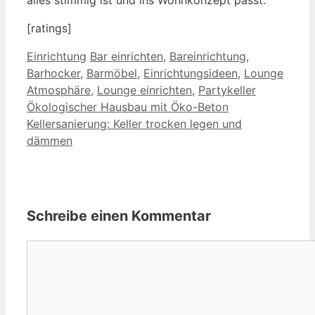
[ratings]
Kategorien
Schlagwörter
Einrichtung
Bar einrichten
,
Bareinrichtung
,
Barhocker
,
Barmöbel
,
Einrichtungsideen
,
Lounge
Atmosphäre
,
Lounge einrichten
,
Partykeller
Ökologischer Hausbau mit Öko-Beton
Kellersanierung: Keller trocken legen und
dämmen
Schreibe einen Kommentar
Kommentar