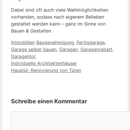
Dabei sind oft auch viele Wahlmöglichkeiten
vorhanden, sodass nach eigenem Belieben
gestaltet werden kann – ganz im Sinne von
Bauen & Gestalten
.
Kategorien
Schlagwörter
Immobilien
Baugenehmigung
,
Fertiggarage
,
Garage selber bauen
,
Garagen
,
Garagenrabatt
,
Garagentor
Individuelle Architektenhäuser
Haustür: Renovierung von Türen
Schreibe einen Kommentar
Kommentar