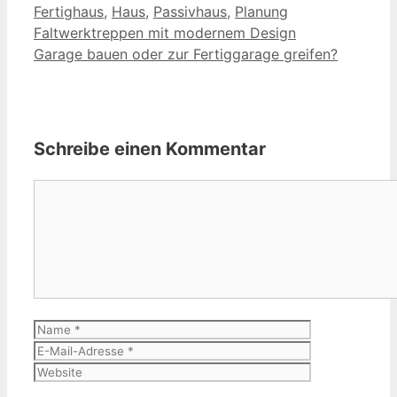
Fertighaus
,
Haus
,
Passivhaus
,
Planung
Faltwerktreppen mit modernem Design
Garage bauen oder zur Fertiggarage greifen?
Schreibe einen Kommentar
Kommentar
Name
E-
Mail-
Website
Adresse