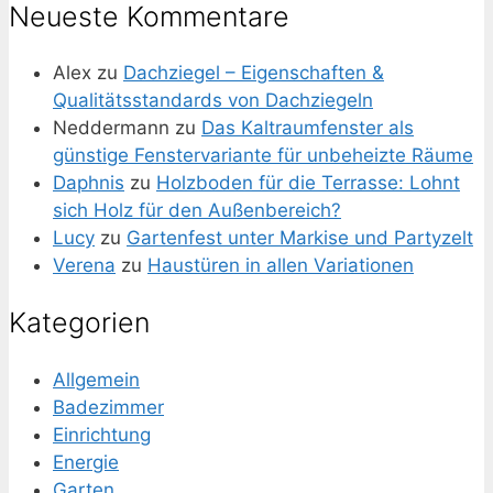
Neueste Kommentare
Alex
zu
Dachziegel – Eigenschaften &
Qualitätsstandards von Dachziegeln
Neddermann
zu
Das Kaltraumfenster als
günstige Fenstervariante für unbeheizte Räume
Daphnis
zu
Holzboden für die Terrasse: Lohnt
sich Holz für den Außenbereich?
Lucy
zu
Gartenfest unter Markise und Partyzelt
Verena
zu
Haustüren in allen Variationen
Kategorien
Allgemein
Badezimmer
Einrichtung
Energie
Garten