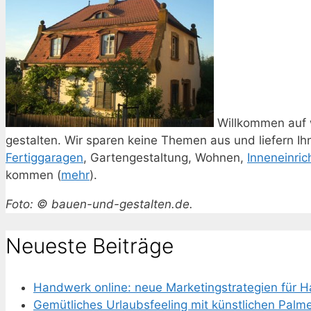
Willkommen auf 
gestalten. Wir sparen keine Themen aus und liefern I
Fertiggaragen
, Gartengestaltung, Wohnen,
Inneneinric
kommen (
mehr
).
Foto: © bauen-und-gestalten.de.
Neueste Beiträge
Handwerk online: neue Marketingstrategien für 
Gemütliches Urlaubsfeeling mit künstlichen Palm