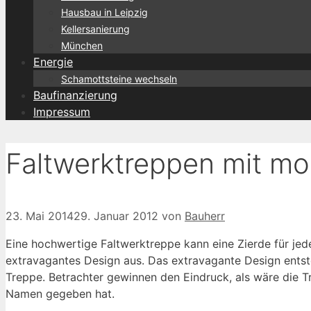
Hausbau in Leipzig
Kellersanierung
München
Energie
Schamottsteine wechseln
Baufinanzierung
Impressum
Faltwerktreppen mit m
23. Mai 2014
29. Januar 2012
von
Bauherr
Eine hochwertige Faltwerktreppe kann eine Zierde für je
extravagantes Design aus. Das extravagante Design entste
Treppe. Betrachter gewinnen den Eindruck, als wäre die 
Namen gegeben hat.