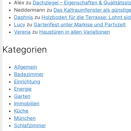
Alex
zu
Dachziegel – Eigenschaften & Qualitätss
Neddermann
zu
Das Kaltraumfenster als günstig
Daphnis
zu
Holzboden für die Terrasse: Lohnt si
Lucy
zu
Gartenfest unter Markise und Partyzelt
Verena
zu
Haustüren in allen Variationen
Kategorien
Allgemein
Badezimmer
Einrichtung
Energie
Garten
Immobilien
Küche
München
Schlafzimmer