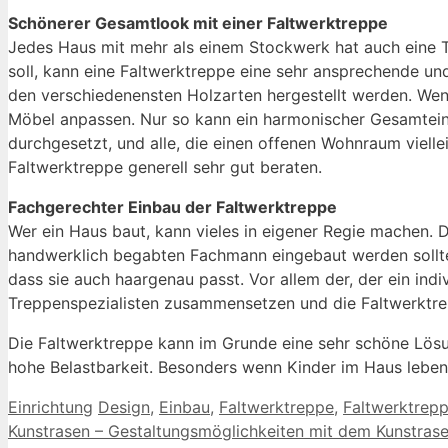
Schönerer Gesamtlook mit einer Faltwerktreppe
Jedes Haus mit mehr als einem Stockwerk hat auch eine 
soll, kann eine Faltwerktreppe eine sehr ansprechende und
den verschiedenensten Holzarten hergestellt werden. Wenn
Möbel anpassen. Nur so kann ein harmonischer Gesamteind
durchgesetzt, und alle, die einen offenen Wohnraum vielle
Faltwerktreppe generell sehr gut beraten.
Fachgerechter Einbau der Faltwerktreppe
Wer ein Haus baut, kann vieles in eigener Regie machen. D
handwerklich begabten Fachmann eingebaut werden sollte. 
dass sie auch haargenau passt. Vor allem der, der ein indi
Treppenspezialisten zusammensetzen und die Faltwerktre
Die Faltwerktreppe kann im Grunde eine sehr schöne Lösun
hohe Belastbarkeit. Besonders wenn Kinder im Haus leben,
Kategorien
Schlagwörter
Einrichtung
Design
,
Einbau
,
Faltwerktreppe
,
Faltwerktrep
Kunstrasen – Gestaltungsmöglichkeiten mit dem Kunstras