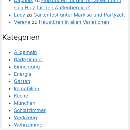
Daphnis
zu
Holzboden für die Terrasse: Lohnt
sich Holz für den Außenbereich?
Lucy
zu
Gartenfest unter Markise und Partyzelt
Verena
zu
Haustüren in allen Variationen
Kategorien
Allgemein
Badezimmer
Einrichtung
Energie
Garten
Immobilien
Küche
München
Schlafzimmer
Werkzeug
Wohnzimmer