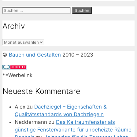
Suchen
nach:
Archiv
Archiv
©
Bauen und Gestalten
2010 – 2023
*=Werbelink
Neueste Kommentare
Alex
zu
Dachziegel – Eigenschaften &
Qualitätsstandards von Dachziegeln
Neddermann
zu
Das Kaltraumfenster als
günstige Fenstervariante für unbeheizte Räume