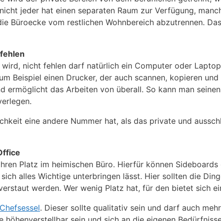
 nicht jeder hat einen separaten Raum zur Verfügung, manc
g, die Büroecke vom restlichen Wohnbereich abzutrennen. D
 fehlen
 wird, nicht fehlen darf natürlich ein Computer oder Lapto
 zum Beispiel einen Drucker, der auch scannen, kopieren un
nd ermöglicht das Arbeiten von überall. So kann man seinen
verlegen.
hkeit eine andere Nummer hat, als das private und ausschli
ffice
hren Platz im heimischen Büro. Hierfür können Sideboard
sich alles Wichtige unterbringen lässt. Hier sollten die Din
n verstaut werden. Wer wenig Platz hat, für den bietet sich 
 Chefsessel
. Dieser sollte qualitativ sein und darf auch mehr
e höhenverstellbar sein und sich an die eigenen Bedürfnis