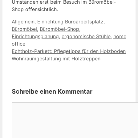
Umständen erst beim Besuch im Büromöbel-
Shop offensichtlich.
Kategorien
Schlagwörter
Allgemein
,
Einrichtung
Büroarbeitsplatz
,
Büromöbel
,
Büromöbel-Shop
,
Einrichtungsplanung
,
ergonomische Stühle
,
home
office
Echtholz-Parkett: Pflegetipps für den Holzboden
Wohnraumgestaltung mit Holztreppen
Schreibe einen Kommentar
Kommentar