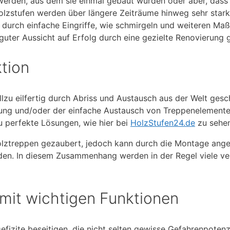
erden, aus dem sie einmal gebaut wurden oder aber, dass 
lzstufen werden über längere Zeiträume hinweg sehr stark
 durch einfache Eingriffe, wie schmirgeln und weiteren Ma
 guter Aussicht auf Erfolg durch eine gezielte Renovierung 
tion
lzu eilfertig durch Abriss und Austausch aus der Welt gesch
rung und/oder der einfache Austausch von Treppenelemente
u perfekte Lösungen, wie hier bei
HolzStufen24.de
zu sehen
lztreppen gezaubert, jedoch kann durch die Montage ange
n. In diesem Zusammenhang werden in der Regel viele ver
mit wichtigen Funktionen
fizite beseitigen, die nicht selten gewisse Gefahrenpotenzi