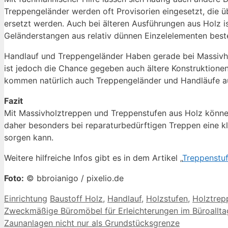
Treppengeländer werden oft Provisorien eingesetzt, die ü
ersetzt werden. Auch bei älteren Ausführungen aus Holz i
Geländerstangen aus relativ dünnen Einzelelementen best
Handlauf und Treppengeländer Haben gerade bei Massivho
ist jedoch die Chance gegeben auch ältere Konstruktion
kommen natürlich auch Treppengeländer und Handläufe aus
Fazit
Mit Massivholztreppen und Treppenstufen aus Holz könn
daher besonders bei reparaturbedürftigen Treppen eine kl
sorgen kann.
Weitere hilfreiche Infos gibt es in dem Artikel „
Treppenstuf
Foto:
© bbroianigo / pixelio.de
Kategorien
Schlagwörter
Einrichtung
Baustoff Holz
,
Handlauf
,
Holzstufen
,
Holztrep
Zweckmäßige Büromöbel für Erleichterungen im Büroallta
Zaunanlagen nicht nur als Grundstücksgrenze