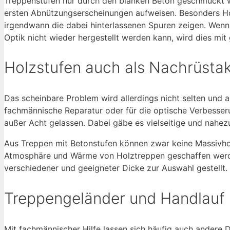
Treppenstufen nur durch den blanken Beton geschmückt w
ersten Abnützungserscheinungen aufweisen. Besonders Ho
irgendwann die dabei hinterlassenen Spuren zeigen. Wenn
Optik nicht wieder hergestellt werden kann, wird dies mit
Holzstufen auch als Nachrüstak
Das scheinbare Problem wird allerdings nicht selten und al
fachmännische Reparatur oder für die optische Verbesse
außer Acht gelassen. Dabei gäbe es vielseitige und nahez
Aus Treppen mit Betonstufen können zwar keine Massivho
Atmosphäre und Wärme von Holztreppen geschaffen werde
verschiedener und geeigneter Dicke zur Auswahl gestellt.
Treppengeländer und Handlauf 
Mit fachmännischer Hilfe lassen sich häufig auch andere De