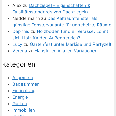
Alex
zu
Dachziegel – Eigenschaften &
Qualitätsstandards von Dachziegeln
Neddermann
zu
Das Kaltraumfenster als
günstige Fenstervariante für unbeheizte Räume
Daphnis
zu
Holzboden für die Terrasse: Lohnt
sich Holz für den Außenbereich?
Lucy
zu
Gartenfest unter Markise und Partyzelt
Verena
zu
Haustüren in allen Variationen
Kategorien
Allgemein
Badezimmer
Einrichtung
Energie
Garten
Immobilien