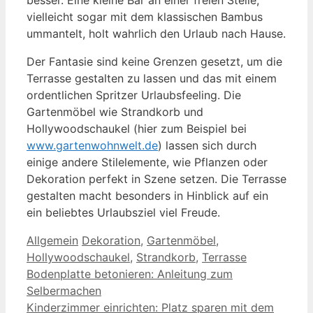
vielleicht sogar mit dem klassischen Bambus
ummantelt, holt wahrlich den Urlaub nach Hause.
Der Fantasie sind keine Grenzen gesetzt, um die
Terrasse gestalten zu lassen und das mit einem
ordentlichen Spritzer Urlaubsfeeling. Die
Gartenmöbel wie Strandkorb und
Hollywoodschaukel (hier zum Beispiel bei
www.gartenwohnwelt.de
) lassen sich durch
einige andere Stilelemente, wie Pflanzen oder
Dekoration perfekt in Szene setzen. Die Terrasse
gestalten macht besonders in Hinblick auf ein
ein beliebtes Urlaubsziel viel Freude.
Kategorien
Schlagwörter
Allgemein
Dekoration
,
Gartenmöbel
,
Hollywoodschaukel
,
Strandkorb
,
Terrasse
Bodenplatte betonieren: Anleitung zum
Selbermachen
Kinderzimmer einrichten: Platz sparen mit dem