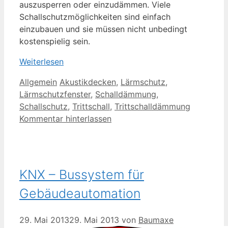
auszusperren oder einzudämmen. Viele
Schallschutzmöglichkeiten sind einfach
einzubauen und sie müssen nicht unbedingt
kostenspielig sein.
Weiterlesen
Kategorien
Schlagwörter
Allgemein
Akustikdecken
,
Lärmschutz
,
Lärmschutzfenster
,
Schalldämmung
,
Schallschutz
,
Trittschall
,
Trittschalldämmung
Kommentar hinterlassen
KNX – Bussystem für
Gebäudeautomation
29. Mai 2013
29. Mai 2013
von
Baumaxe