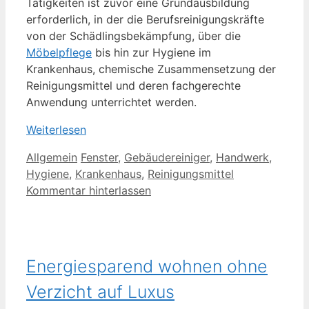
Tätigkeiten ist zuvor eine Grundausbildung
erforderlich, in der die Berufsreinigungskräfte
von der Schädlingsbekämpfung, über die
Möbelpflege
bis hin zur Hygiene im
Krankenhaus, chemische Zusammensetzung der
Reinigungsmittel und deren fachgerechte
Anwendung unterrichtet werden.
Weiterlesen
Kategorien
Schlagwörter
Allgemein
Fenster
,
Gebäudereiniger
,
Handwerk
,
Hygiene
,
Krankenhaus
,
Reinigungsmittel
Kommentar hinterlassen
Energiesparend wohnen ohne
Verzicht auf Luxus