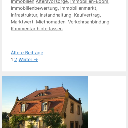
Kategorien
Schlagwörter
Immobilien
Altersvorsorge
,
Immobilien-Boom
,
Immobilienbewertung
,
Immobilienmarkt
,
Infrastruktur
,
Instandhaltung
,
Kaufvertrag
,
Marktwert
,
Mietnomaden
,
Verkehrsanbindung
Kommentar hinterlassen
Ältere Beiträge
Seite
Seite
1
2
Weiter
→