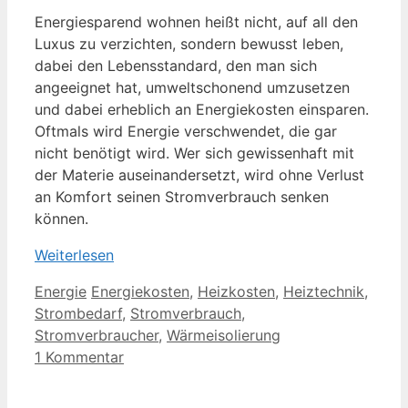
Energiesparend wohnen heißt nicht, auf all den
Luxus zu verzichten, sondern bewusst leben,
dabei den Lebensstandard, den man sich
angeeignet hat, umweltschonend umzusetzen
und dabei erheblich an Energiekosten einsparen.
Oftmals wird Energie verschwendet, die gar
nicht benötigt wird. Wer sich gewissenhaft mit
der Materie auseinandersetzt, wird ohne Verlust
an Komfort seinen Stromverbrauch senken
können.
Weiterlesen
Kategorien
Schlagwörter
Energie
Energiekosten
,
Heizkosten
,
Heiztechnik
,
Strombedarf
,
Stromverbrauch
,
Stromverbraucher
,
Wärmeisolierung
1 Kommentar