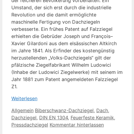
der reicheren Bevölkerung vorbehalten. Ein
Umstand, der sich erst durch die industrielle
Revolution und die damit ermöglichte
maschinelle Fertigung von Dachziegeln
verbesserte. Ein frühes Patent auf Falzziegel
erhielten die Gebrüder Joseph und François–
Xavier Gilardoni aus dem elsässischen Altkirch
im Jahre 1841. Als Erfinder des kostengünstig
herzustellenden „Volks-Dachziegels“ gilt der
pfälzische Ziegelfabrikant Wilhelm Ludowici
(Inhabe der Ludowici Ziegelwerke) mit seinem im
Jahr 1881 zum Patent angemeldeten Falzziegel
Z1.
Weiterlesen
Kategorien
Schlagwörter
Allgemein
Biberschwanz-Dachziegel
,
Dach
,
Dachziegel
,
DIN EN 1304
,
Feuerfeste Keramik
,
Pressdachziegel
Kommentar hinterlassen