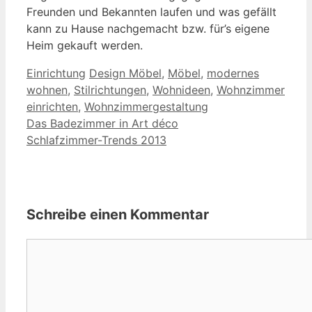
Freunden und Bekannten laufen und was gefällt
kann zu Hause nachgemacht bzw. für’s eigene
Heim gekauft werden.
Kategorien
Schlagwörter
Einrichtung
Design Möbel
,
Möbel
,
modernes
wohnen
,
Stilrichtungen
,
Wohnideen
,
Wohnzimmer
einrichten
,
Wohnzimmergestaltung
Das Badezimmer in Art déco
Schlafzimmer-Trends 2013
Schreibe einen Kommentar
Kommentar