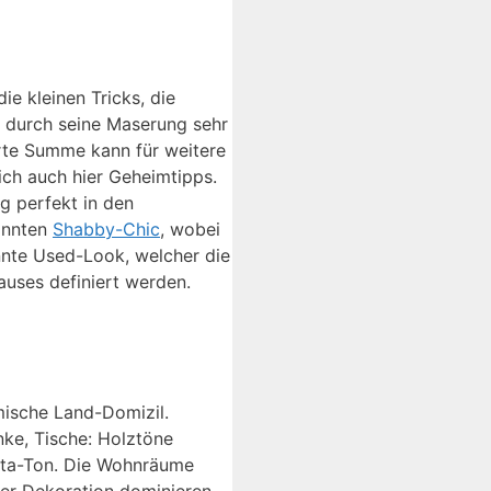
 kleinen Tricks, die
s durch seine Maserung sehr
arte Summe kann für weitere
ich auch hier Geheimtipps.
g perfekt in den
annten
Shabby-Chic
, wobei
nnte Used-Look, welcher die
auses definiert werden.
mische Land-Domizil.
ke, Tische: Holztöne
otta-Ton. Die Wohnräume