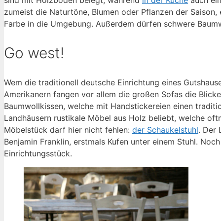
sind mit Holzboden belegt, während
in der Küche
auch ein
zumeist die Naturtöne, Blumen oder Pflanzen der Saison, 
Farbe in die Umgebung. Außerdem dürfen schwere Baumwol
Go west!
Wem die traditionell deutsche Einrichtung eines Gutshause
Amerikanern fangen vor allem die großen Sofas die Blicke
Baumwollkissen, welche mit Handstickereien einen traditi
Landhäusern rustikale Möbel aus Holz beliebt, welche oftm
Möbelstück darf hier nicht fehlen:
der Schaukelstuhl
. Der
Benjamin Franklin, erstmals Kufen unter einem Stuhl. Noch 
Einrichtungsstück.