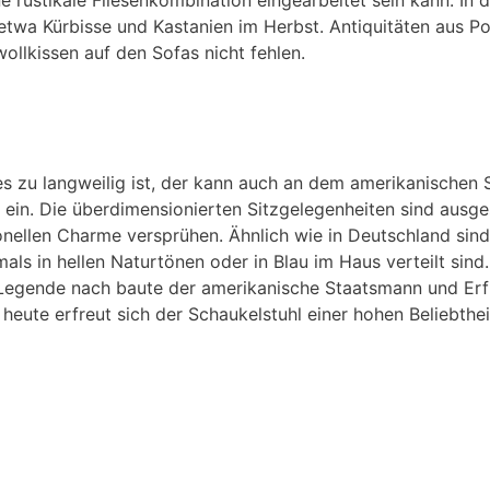
e rustikale Fliesenkombination eingearbeitet sein kann. In
etwa Kürbisse und Kastanien im Herbst. Antiquitäten aus P
lkissen auf den Sofas nicht fehlen.
s zu langweilig ist, der kann auch an dem amerikanischen St
 ein. Die überdimensionierten Sitzgelegenheiten sind ausge
onellen Charme versprühen. Ähnlich wie in Deutschland sind
als in hellen Naturtönen oder in Blau im Haus verteilt sin
 Legende nach baute der amerikanische Staatsmann und Erfin
heute erfreut sich der Schaukelstuhl einer hohen Beliebthei