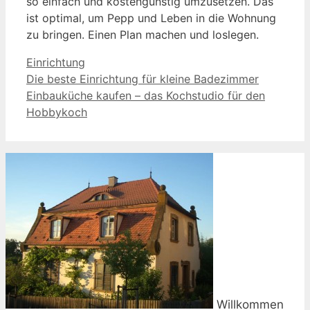
so einfach und kostengünstig umzusetzen. Das
ist optimal, um Pepp und Leben in die Wohnung
zu bringen. Einen Plan machen und loslegen.
Kategorien
Einrichtung
Die beste Einrichtung für kleine Badezimmer
Einbauküche kaufen – das Kochstudio für den
Hobbykoch
Willkommen