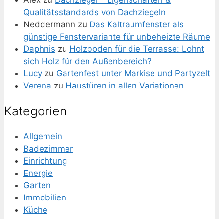
Alex
zu
Dachziegel – Eigenschaften &
Qualitätsstandards von Dachziegeln
Neddermann
zu
Das Kaltraumfenster als
günstige Fenstervariante für unbeheizte Räume
Daphnis
zu
Holzboden für die Terrasse: Lohnt
sich Holz für den Außenbereich?
Lucy
zu
Gartenfest unter Markise und Partyzelt
Verena
zu
Haustüren in allen Variationen
Kategorien
Allgemein
Badezimmer
Einrichtung
Energie
Garten
Immobilien
Küche