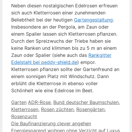
Neben diesen nostalgischen Edelrosen erfreuen
sich auch Kletterrosen einer zunehmenden
Beliebtheit bei der heutigen
Gartengestaltung
.
Insbesondere an der Pergola, am Zaun oder
einem Spalier lassen sich Kletterrosen pflanzen.
Durch den Spreizwuchs der Triebe haben sie
keine Ranken und klimmen bis zu 5 m an einem
Zaun oder Spalier (siehe auch das
Rankgitter
Edelstahl bei peddy-shield.de
) empor.
Kletterrosen pflanzen sollte der Gartenfreund an
einem sonnigen Platz mit Windschutz. Dann
erblüht die Kletterrose in ebenso voller
Schönheit wie eine Edelrose im Beet.
Kategorien
Schlagwörter
Garten
ADR-Rose
,
Bund deutscher Baumschulen
,
Kletterrosen
,
Rosen züchten
,
Rosengärten
,
Rosenzucht
Die Baufinanzierung clever angehen
Energiesparend wohnen ohne Verzicht auf Luxus