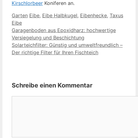
Kirschlorbeer
Koniferen an.
Kategorien
Schlagwörter
Garten
Eibe
,
Eibe Halbkugel
,
Eibenhecke
,
Taxus
Eibe
Garagenboden aus Epoxidharz: hochwertige
Versiegelung und Beschichtung
Solarteichfilter: Günstig und umweltfreundlich –
Der richtige Filter für Ihren Fischteich
Schreibe einen Kommentar
Kommentar