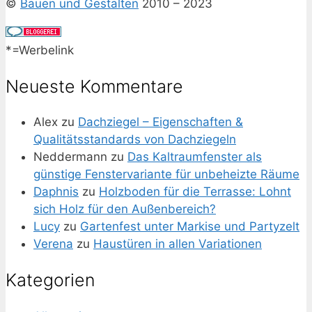
©
Bauen und Gestalten
2010 – 2023
*=Werbelink
Neueste Kommentare
Alex
zu
Dachziegel – Eigenschaften &
Qualitätsstandards von Dachziegeln
Neddermann
zu
Das Kaltraumfenster als
günstige Fenstervariante für unbeheizte Räume
Daphnis
zu
Holzboden für die Terrasse: Lohnt
sich Holz für den Außenbereich?
Lucy
zu
Gartenfest unter Markise und Partyzelt
Verena
zu
Haustüren in allen Variationen
Kategorien