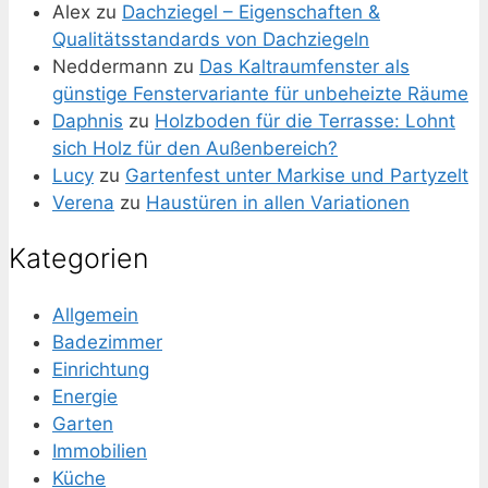
Alex
zu
Dachziegel – Eigenschaften &
Qualitätsstandards von Dachziegeln
Neddermann
zu
Das Kaltraumfenster als
günstige Fenstervariante für unbeheizte Räume
Daphnis
zu
Holzboden für die Terrasse: Lohnt
sich Holz für den Außenbereich?
Lucy
zu
Gartenfest unter Markise und Partyzelt
Verena
zu
Haustüren in allen Variationen
Kategorien
Allgemein
Badezimmer
Einrichtung
Energie
Garten
Immobilien
Küche