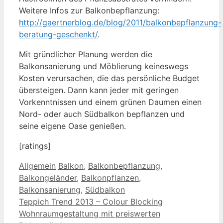
Weitere Infos zur Balkonbepflanzung:
http://gaertnerblog.de/blog/2011/balkonbepflanzung-
beratung-geschenkt/
.
Mit gründlicher Planung werden die
Balkonsanierung und Möblierung keineswegs
Kosten verursachen, die das persönliche Budget
übersteigen. Dann kann jeder mit geringen
Vorkenntnissen und einem grünen Daumen einen
Nord- oder auch Südbalkon bepflanzen und
seine eigene Oase genießen.
[ratings]
Kategorien
Schlagwörter
Allgemein
Balkon
,
Balkonbepflanzung
,
Balkongeländer
,
Balkonpflanzen
,
Balkonsanierung
,
Südbalkon
Teppich Trend 2013 – Colour Blocking
Wohnraumgestaltung mit preiswerten