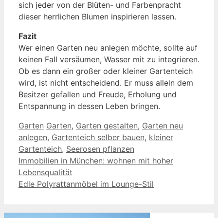
sich jeder von der Blüten- und Farbenpracht
dieser herrlichen Blumen inspirieren lassen.
Fazit
Wer einen Garten neu anlegen möchte, sollte auf
keinen Fall versäumen, Wasser mit zu integrieren.
Ob es dann ein großer oder kleiner Gartenteich
wird, ist nicht entscheidend. Er muss allein dem
Besitzer gefallen und Freude, Erholung und
Entspannung in dessen Leben bringen.
Kategorien
Schlagwörter
Garten
Garten
,
Garten gestalten
,
Garten neu
anlegen
,
Gartenteich selber bauen
,
kleiner
Gartenteich
,
Seerosen pflanzen
Immobilien in München: wohnen mit hoher
Lebensqualität
Edle Polyrattanmöbel im Lounge-Stil