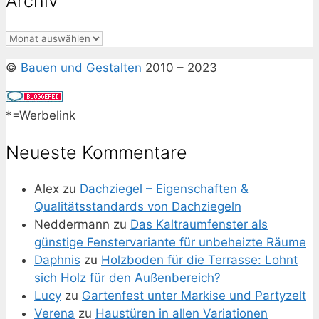
Archiv
Archiv
©
Bauen und Gestalten
2010 – 2023
*=Werbelink
Neueste Kommentare
Alex
zu
Dachziegel – Eigenschaften &
Qualitätsstandards von Dachziegeln
Neddermann
zu
Das Kaltraumfenster als
günstige Fenstervariante für unbeheizte Räume
Daphnis
zu
Holzboden für die Terrasse: Lohnt
sich Holz für den Außenbereich?
Lucy
zu
Gartenfest unter Markise und Partyzelt
Verena
zu
Haustüren in allen Variationen