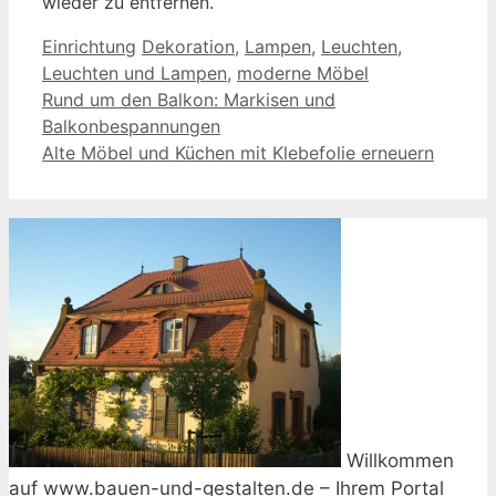
wieder zu entfernen.
Kategorien
Schlagwörter
Einrichtung
Dekoration
,
Lampen
,
Leuchten
,
Leuchten und Lampen
,
moderne Möbel
Rund um den Balkon: Markisen und
Balkonbespannungen
Alte Möbel und Küchen mit Klebefolie erneuern
Willkommen
auf www.bauen-und-gestalten.de – Ihrem Portal