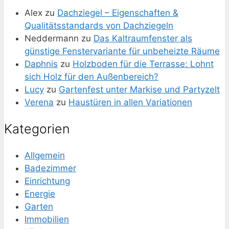
Alex
zu
Dachziegel – Eigenschaften &
Qualitätsstandards von Dachziegeln
Neddermann
zu
Das Kaltraumfenster als
günstige Fenstervariante für unbeheizte Räume
Daphnis
zu
Holzboden für die Terrasse: Lohnt
sich Holz für den Außenbereich?
Lucy
zu
Gartenfest unter Markise und Partyzelt
Verena
zu
Haustüren in allen Variationen
Kategorien
Allgemein
Badezimmer
Einrichtung
Energie
Garten
Immobilien