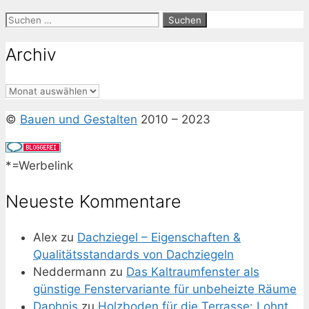
Suchen
nach:
Archiv
Archiv
©
Bauen und Gestalten
2010 – 2023
*=Werbelink
Neueste Kommentare
Alex
zu
Dachziegel – Eigenschaften &
Qualitätsstandards von Dachziegeln
Neddermann
zu
Das Kaltraumfenster als
günstige Fenstervariante für unbeheizte Räume
Daphnis
zu
Holzboden für die Terrasse: Lohnt