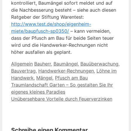
kontrolliert, Baumängel sofort meldet und auf
die Nachbesserung besteht – siehe auch diesen
Ratgeber der Stiftung Warentest:
http://www.test.de/shop/eigenheim-
miete/baupfusch-sp0350/
– kann vermeiden,
dass der Pfusch am Bau für beide Seiten teuer
wird und die Handwerker-Rechnungen nicht
höher ausfallen als geplant.
Kategorien
Schlagwörter
Allgemein
Bauherr
,
Baumängel
,
Bauüberwachung
,
Bauvertrag
,
Handwerker-Rechnungen
,
Löhne im
Handwerk
,
Mängel
,
Pfusch am Bau
Traumlandschaft Garten – So gestalten Sie Ihr
eigenes kleines Paradies
Unübersehbare Vorteile durch Feuerverzinken
Schreibe einen Kommentar