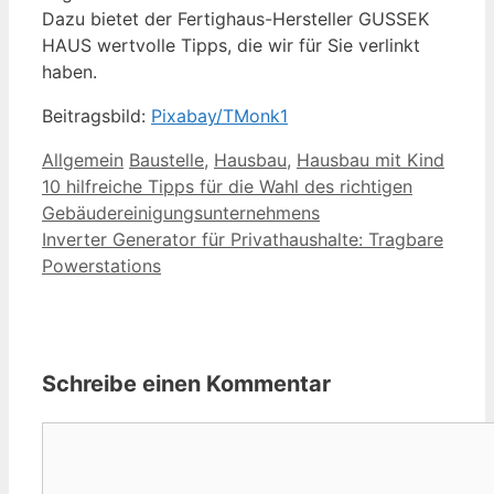
Dazu bietet der Fertighaus-Hersteller GUSSEK
HAUS wertvolle Tipps, die wir für Sie verlinkt
haben.
Beitragsbild:
Pixabay/TMonk1
Kategorien
Schlagwörter
Allgemein
Baustelle
,
Hausbau
,
Hausbau mit Kind
10 hilfreiche Tipps für die Wahl des richtigen
Gebäudereinigungsunternehmens
Inverter Generator für Privathaushalte: Tragbare
Powerstations
Schreibe einen Kommentar
Kommentar