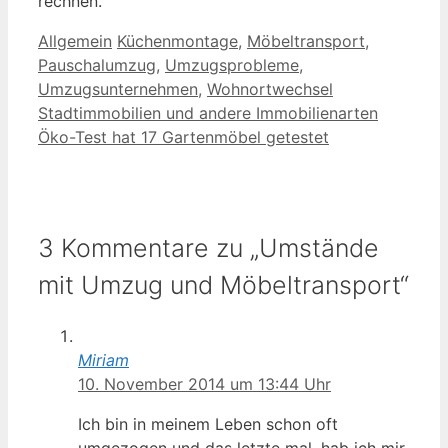
rechnen.
Kategorien
Schlagwörter
Allgemein
Küchenmontage
,
Möbeltransport
,
Pauschalumzug
,
Umzugsprobleme
,
Umzugsunternehmen
,
Wohnortwechsel
Stadtimmobilien und andere Immobilienarten
Öko-Test hat 17 Gartenmöbel getestet
3 Kommentare zu „Umstände
mit Umzug und Möbeltransport“
Miriam
10. November 2014 um 13:44 Uhr
Ich bin in meinem Leben schon oft