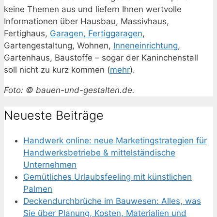
keine Themen aus und liefern Ihnen wertvolle
Informationen über Hausbau, Massivhaus,
Fertighaus,
Garagen, Fertiggaragen
,
Gartengestaltung, Wohnen,
Inneneinrichtung
,
Gartenhaus, Baustoffe – sogar der Kaninchenstall
soll nicht zu kurz kommen (
mehr
).
Foto: © bauen-und-gestalten.de.
Neueste Beiträge
Handwerk online: neue Marketingstrategien für
Handwerksbetriebe & mittelständische
Unternehmen
Gemütliches Urlaubsfeeling mit künstlichen
Palmen
Deckendurchbrüche im Bauwesen: Alles, was
Sie über Planung, Kosten, Materialien und