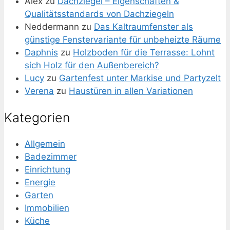
Alex
zu
Dachziegel – Eigenschaften &
Qualitätsstandards von Dachziegeln
Neddermann
zu
Das Kaltraumfenster als
günstige Fenstervariante für unbeheizte Räume
Daphnis
zu
Holzboden für die Terrasse: Lohnt
sich Holz für den Außenbereich?
Lucy
zu
Gartenfest unter Markise und Partyzelt
Verena
zu
Haustüren in allen Variationen
Kategorien
Allgemein
Badezimmer
Einrichtung
Energie
Garten
Immobilien
Küche