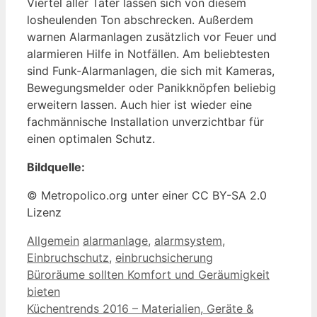
Viertel aller Täter lassen sich von diesem
losheulenden Ton abschrecken. Außerdem
warnen Alarmanlagen zusätzlich vor Feuer und
alarmieren Hilfe in Notfällen. Am beliebtesten
sind Funk-Alarmanlagen, die sich mit Kameras,
Bewegungsmelder oder Panikknöpfen beliebig
erweitern lassen. Auch hier ist wieder eine
fachmännische Installation unverzichtbar für
einen optimalen Schutz.
Bildquelle:
© Metropolico.org unter einer CC BY-SA 2.0
Lizenz
Kategorien
Schlagwörter
Allgemein
alarmanlage
,
alarmsystem
,
Einbruchschutz
,
einbruchsicherung
Büroräume sollten Komfort und Geräumigkeit
bieten
Küchentrends 2016 – Materialien, Geräte &