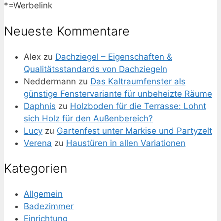
*=Werbelink
Neueste Kommentare
Alex
zu
Dachziegel – Eigenschaften &
Qualitätsstandards von Dachziegeln
Neddermann
zu
Das Kaltraumfenster als
günstige Fenstervariante für unbeheizte Räume
Daphnis
zu
Holzboden für die Terrasse: Lohnt
sich Holz für den Außenbereich?
Lucy
zu
Gartenfest unter Markise und Partyzelt
Verena
zu
Haustüren in allen Variationen
Kategorien
Allgemein
Badezimmer
Einrichtung