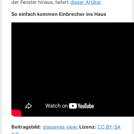
der Fenster hinaus, liefert
dieser Artikel
.
So einfach kommen Einbrecher ins Haus
Beitragsbild:
glasseyes view
;
Lizenz:
CC BY-SA
2.0