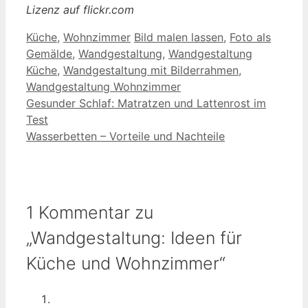
Lizenz auf flickr.com
Kategorien
Schlagwörter
Küche
,
Wohnzimmer
Bild malen lassen
,
Foto als
Gemälde
,
Wandgestaltung
,
Wandgestaltung
Küche
,
Wandgestaltung mit Bilderrahmen
,
Wandgestaltung Wohnzimmer
Gesunder Schlaf: Matratzen und Lattenrost im
Test
Wasserbetten – Vorteile und Nachteile
1 Kommentar zu
„Wandgestaltung: Ideen für
Küche und Wohnzimmer“