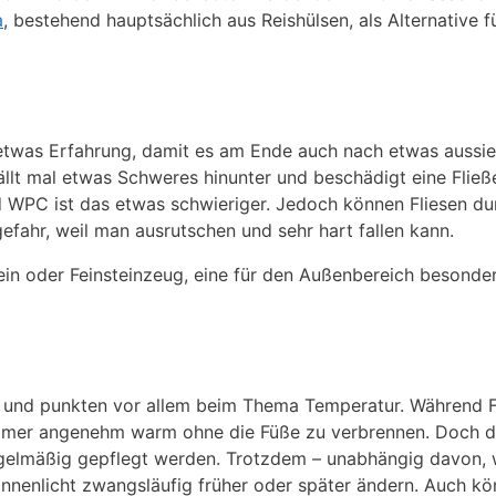
a
, bestehend hauptsächlich aus Reishülsen, als Alternative
etwas Erfahrung, damit es am Ende auch nach etwas aussieht
ällt mal etwas Schweres hinunter und beschädigt eine Fließ
nd WPC ist das etwas schwieriger. Jedoch können Fliesen d
efahr, weil man ausrutschen und sehr hart fallen kann.
stein oder Feinsteinzeug, eine für den Außenbereich besond
k und punkten vor allem beim Thema Temperatur. Während 
mmer angenehm warm ohne die Füße zu verbrennen. Doch da
elmäßig gepflegt werden. Trotzdem – unabhängig davon, wi
nnenlicht zwangsläufig früher oder später ändern. Auch kön