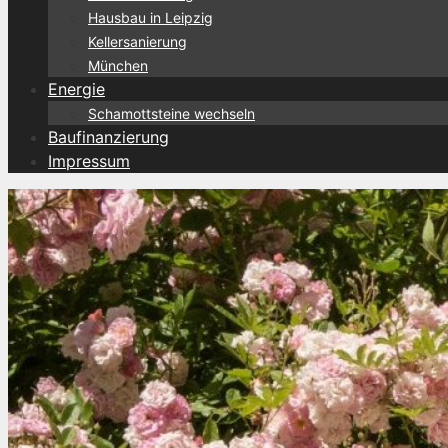
Hausbau in Leipzig
Kellersanierung
München
Energie
Schamottsteine wechseln
Baufinanzierung
Impressum