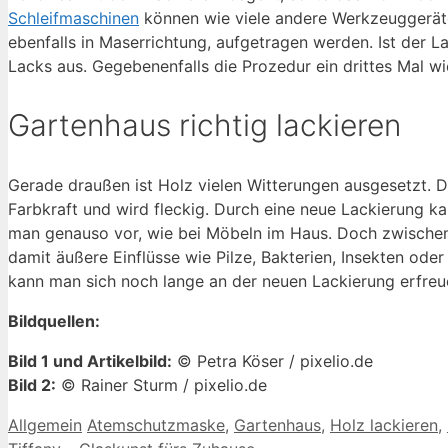
Schleifmaschinen
können wie viele andere Werkzeuggeräte
ebenfalls in Maserrichtung, aufgetragen werden. Ist der La
Lacks aus. Gegebenenfalls die Prozedur ein drittes Mal wi
Gartenhaus richtig lackieren
Gerade draußen ist Holz vielen Witterungen ausgesetzt. 
Farbkraft und wird fleckig. Durch eine neue Lackierung 
man genauso vor, wie bei Möbeln im Haus. Doch zwischen 
damit äußere Einflüsse wie Pilze, Bakterien, Insekten o
kann man sich noch lange an der neuen Lackierung erfreu
Bildquellen:
Bild 1 und Artikelbild:
© Petra Köser / pixelio.de
Bild 2:
© Rainer Sturm / pixelio.de
Kategorien
Schlagwörter
Allgemein
Atemschutzmaske
,
Gartenhaus
,
Holz lackieren
,