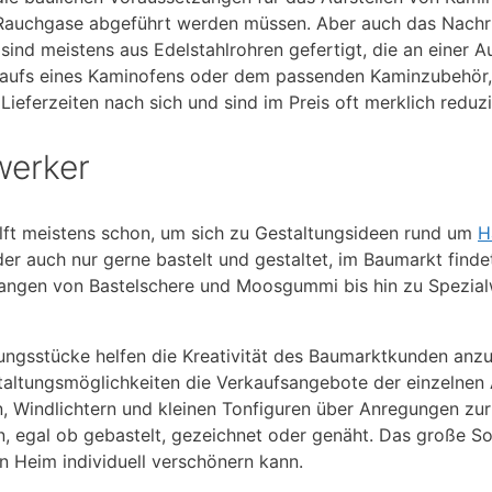
e Rauchgase abgeführt werden müssen. Aber auch das Nachrü
 sind meistens aus Edelstahlrohren gefertigt, die an einer
 Kaufs eines Kaminofens oder dem passenden Kaminzubehör
ieferzeiten nach sich und sind im Preis oft merklich reduzi
werker
ilft meistens schon, um sich zu Gestaltungsideen rund um
H
oder auch nur gerne bastelt und gestaltet, im Baumarkt fin
gefangen von Bastelschere und Moosgummi bis hin zu Spezial
ungsstücke helfen die Kreativität des Baumarktkunden anz
staltungsmöglichkeiten die Verkaufsangebote der einzelnen 
, Windlichtern und kleinen Tonfiguren über Anregungen zur
, egal ob gebastelt, gezeichnet oder genäht. Das große S
n Heim individuell verschönern kann.