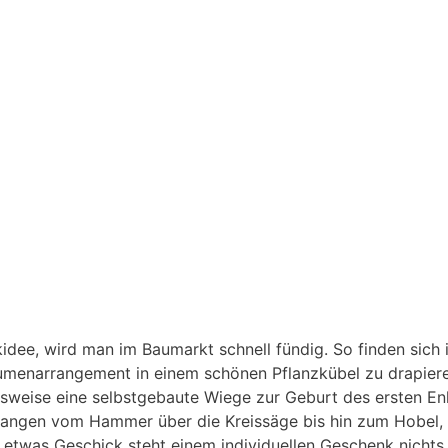
dee, wird man im Baumarkt schnell fündig. So finden sich 
lumenarrangement in einem schönen Pflanzkübel zu drapier
weise eine selbstgebaute Wiege zur Geburt des ersten Enk
efangen vom Hammer über die Kreissäge bis hin zum Hobel, 
d etwas Geschick steht einem individuellen Geschenk nicht