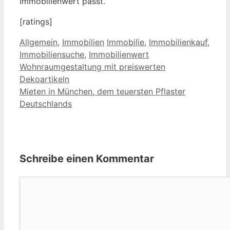
Immobilienwert passt.
[ratings]
Kategorien
Schlagwörter
Allgemein
,
Immobilien
Immobilie
,
Immobilienkauf
,
Immobiliensuche
,
Immobilienwert
Wohnraumgestaltung mit preiswerten
Dekoartikeln
Mieten in München, dem teuersten Pflaster
Deutschlands
Schreibe einen Kommentar
Kommentar