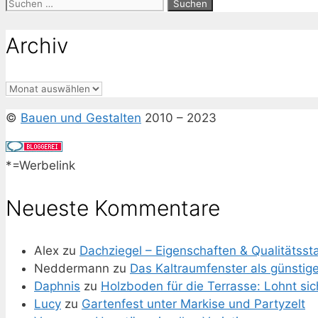
Suchen
nach:
Archiv
Archiv
©
Bauen und Gestalten
2010 – 2023
*=Werbelink
Neueste Kommentare
Alex
zu
Dachziegel – Eigenschaften & Qualitätss
Neddermann
zu
Das Kaltraumfenster als günstig
Daphnis
zu
Holzboden für die Terrasse: Lohnt si
Lucy
zu
Gartenfest unter Markise und Partyzelt