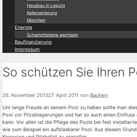
Hausbau in Leipzig
Kellersanierung
München
Energie
Schamottsteine wechseln
Baufinanzierung
Impressum
So schützen Sie Ihren P
26. November 2013
27. April 2011
von
Bauherr
Um lange Freude an seinem Pool zu haben sollte man dies
Pool vor Pilzablagerungen und hat so auch einen Einflus
kann. Vor allen ist die Pflege des Pools bei fest installi
wie zum Beispiel ein aufblasbarer Pool. Aus diesem Grund
Korrosion und Pilzbefall zu ergreifen.