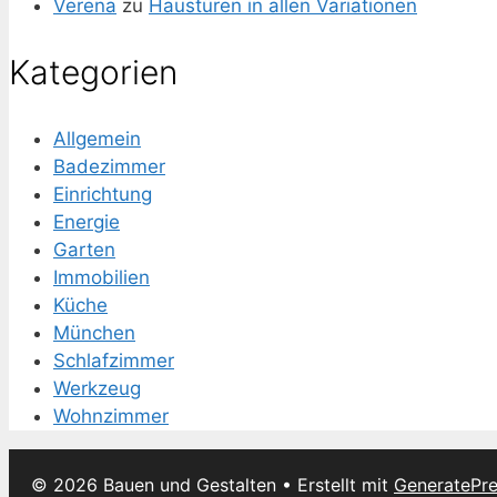
Verena
zu
Haustüren in allen Variationen
Kategorien
Allgemein
Badezimmer
Einrichtung
Energie
Garten
Immobilien
Küche
München
Schlafzimmer
Werkzeug
Wohnzimmer
© 2026 Bauen und Gestalten
• Erstellt mit
GeneratePr