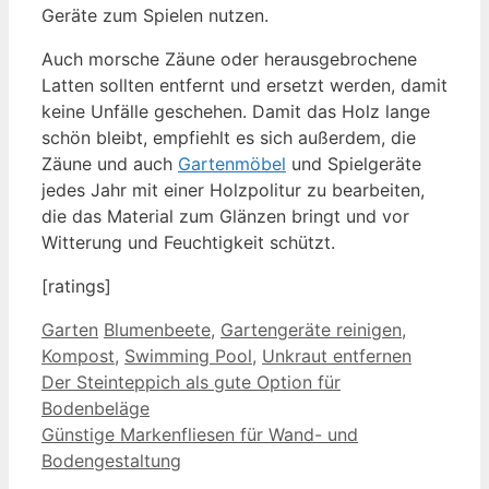
Geräte zum Spielen nutzen.
Auch morsche Zäune oder herausgebrochene
Latten sollten entfernt und ersetzt werden, damit
keine Unfälle geschehen. Damit das Holz lange
schön bleibt, empfiehlt es sich außerdem, die
Zäune und auch
Gartenmöbel
und Spielgeräte
jedes Jahr mit einer Holzpolitur zu bearbeiten,
die das Material zum Glänzen bringt und vor
Witterung und Feuchtigkeit schützt.
[ratings]
Kategorien
Schlagwörter
Garten
Blumenbeete
,
Gartengeräte reinigen
,
Kompost
,
Swimming Pool
,
Unkraut entfernen
Der Steinteppich als gute Option für
Bodenbeläge
Günstige Markenfliesen für Wand- und
Bodengestaltung