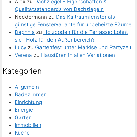
Alex
zu
Dachziegel – Eigenschaften &
Qualitätsstandards von Dachziegeln
Neddermann
zu
Das Kaltraumfenster als
günstige Fenstervariante für unbeheizte Räume
Daphnis
zu
Holzboden für die Terrasse: Lohnt
sich Holz für den Außenbereich?
Lucy
zu
Gartenfest unter Markise und Partyzelt
Verena
zu
Haustüren in allen Variationen
Kategorien
Allgemein
Badezimmer
Einrichtung
Energie
Garten
Immobilien
Küche