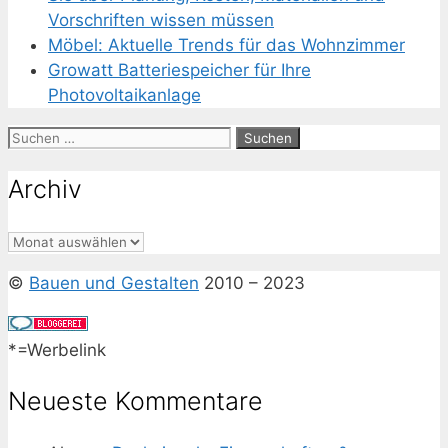
Vorschriften wissen müssen
Möbel: Aktuelle Trends für das Wohnzimmer
Growatt Batteriespeicher für Ihre
Photovoltaikanlage
Suchen
nach:
Archiv
Archiv
©
Bauen und Gestalten
2010 – 2023
*=Werbelink
Neueste Kommentare