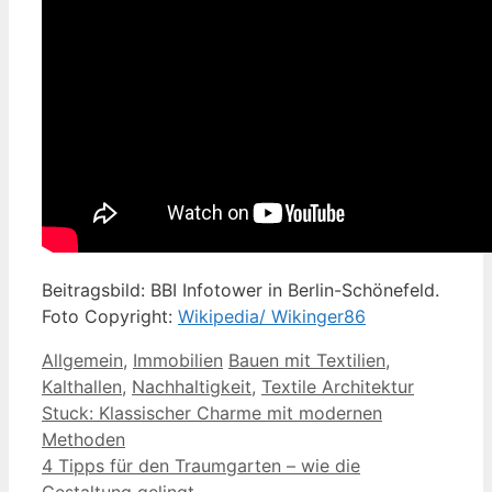
Beitragsbild: BBI Infotower in Berlin-Schönefeld.
Foto Copyright:
Wikipedia/ Wikinger86
Kategorien
Schlagwörter
Allgemein
,
Immobilien
Bauen mit Textilien
,
Kalthallen
,
Nachhaltigkeit
,
Textile Architektur
Stuck: Klassischer Charme mit modernen
Methoden
4 Tipps für den Traumgarten – wie die
Gestaltung gelingt