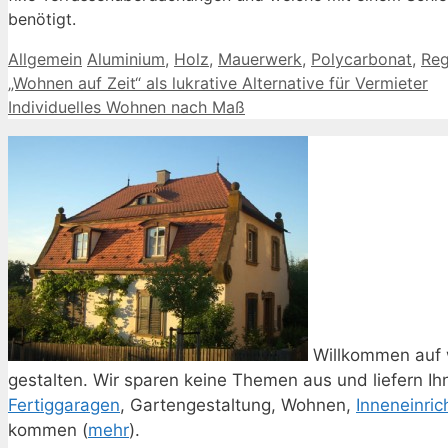
benötigt.
Kategorien
Schlagwörter
Allgemein
Aluminium
,
Holz
,
Mauerwerk
,
Polycarbonat
,
Re
„Wohnen auf Zeit“ als lukrative Alternative für Vermieter
Individuelles Wohnen nach Maß
Willkommen auf 
gestalten. Wir sparen keine Themen aus und liefern I
Fertiggaragen
, Gartengestaltung, Wohnen,
Inneneinric
kommen (
mehr
).