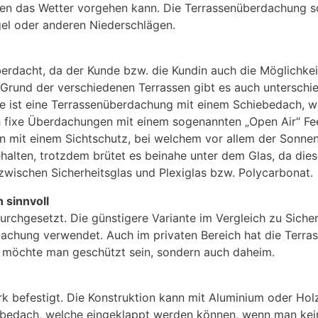
en das Wetter vorgehen kann. Die Terrassenüberdachung sch
el oder anderen Niederschlägen.
erdacht, da der Kunde bzw. die Kundin auch die Möglichkeit
 Grund der verschiedenen Terrassen gibt es auch unterschi
nte ist eine Terrassenüberdachung mit einem Schiebedach, 
h fixe Überdachungen mit einem sogenannten „Open Air“ Fee
mit einem Sichtschutz, bei welchem vor allem der Sonnensc
halten, trotzdem brütet es beinahe unter dem Glas, da die
 zwischen Sicherheitsglas und Plexiglas bzw. Polycarbonat.
 sinnvoll
urchgesetzt. Die günstigere Variante im Vergleich zu Sicher
rdachung verwendet. Auch im privaten Bereich hat die Terr
ch möchte man geschützt sein, sondern auch daheim.
 befestigt. Die Konstruktion kann mit Aluminium oder Hol
ebedach, welche eingeklappt werden können, wenn man kei