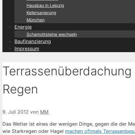
Hausbau in Leipzig
Kellersanierung
München
Energie
Schamottsteine wechseln
Baufinanzierung
Impressum
Terrassenüberdachung –
Regen
9. Juli 2012
von
MM
Das Wetter ist eines der wenigen Dinge, gegen die der M
wie Starkregen oder Hagel
machen oftmals Terrassenbes