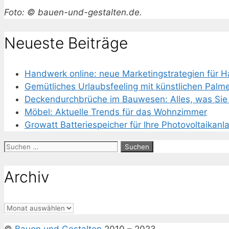
Foto: © bauen-und-gestalten.de.
Neueste Beiträge
Handwerk online: neue Marketingstrategien für 
Gemütliches Urlaubsfeeling mit künstlichen Palm
Deckendurchbrüche im Bauwesen: Alles, was Sie 
Möbel: Aktuelle Trends für das Wohnzimmer
Growatt Batteriespeicher für Ihre Photovoltaikanl
Suchen
nach:
Archiv
Archiv
©
Bauen und Gestalten
2010 – 2023