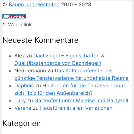
©
Bauen und Gestalten
2010 – 2023
*=Werbelink
Neueste Kommentare
Alex
zu
Dachziegel – Eigenschaften &
Qualitätsstandards von Dachziegeln
Neddermann
zu
Das Kaltraumfenster als
günstige Fenstervariante für unbeheizte Räume
Daphnis
zu
Holzboden für die Terrasse: Lohnt
sich Holz für den Außenbereich?
Lucy
zu
Gartenfest unter Markise und Partyzelt
Verena
zu
Haustüren in allen Variationen
Kategorien