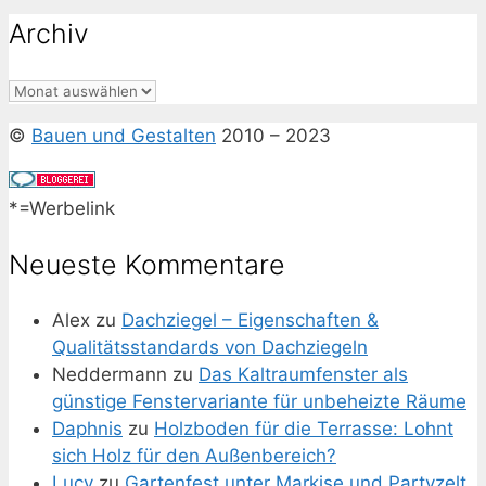
nach:
Archiv
Archiv
©
Bauen und Gestalten
2010 – 2023
*=Werbelink
Neueste Kommentare
Alex
zu
Dachziegel – Eigenschaften &
Qualitätsstandards von Dachziegeln
Neddermann
zu
Das Kaltraumfenster als
günstige Fenstervariante für unbeheizte Räume
Daphnis
zu
Holzboden für die Terrasse: Lohnt
sich Holz für den Außenbereich?
Lucy
zu
Gartenfest unter Markise und Partyzelt