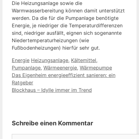
Die Heizungsanlage sowie die
Warmwasserbereitung können damit unterstützt
werden. Da die für die Pumpanlage benötigte
Energie, je niedriger die Temperaturdifferenzen
sind, niedriger ausfällt, eignen sich sogenannte
Niedertemperaturheizungen (wie
Fußbodenheizungen) hierfür sehr gut.
Kategorien
Schlagwörter
Energie
Heizungsanlage
,
Kältemittel
,
Pumpanlage
,
Wärmeenergie
,
Wärmepumpe
Das Eigenheim energieeffizient sanieren: ein
Ratgeber
Blockhaus – Idylle immer im Trend
Schreibe einen Kommentar
Kommentar