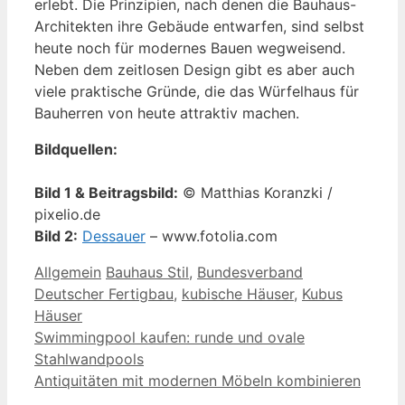
erlebt. Die Prinzipien, nach denen die Bauhaus-
Architekten ihre Gebäude entwarfen, sind selbst
heute noch für modernes Bauen wegweisend.
Neben dem zeitlosen Design gibt es aber auch
viele praktische Gründe, die das Würfelhaus für
Bauherren von heute attraktiv machen.
Bildquellen:
Bild 1 & Beitragsbild:
© Matthias Koranzki /
pixelio.de
Bild 2:
Dessauer
– www.fotolia.com
Kategorien
Schlagwörter
Allgemein
Bauhaus Stil
,
Bundesverband
Deutscher Fertigbau
,
kubische Häuser
,
Kubus
Häuser
Swimmingpool kaufen: runde und ovale
Stahlwandpools
Antiquitäten mit modernen Möbeln kombinieren