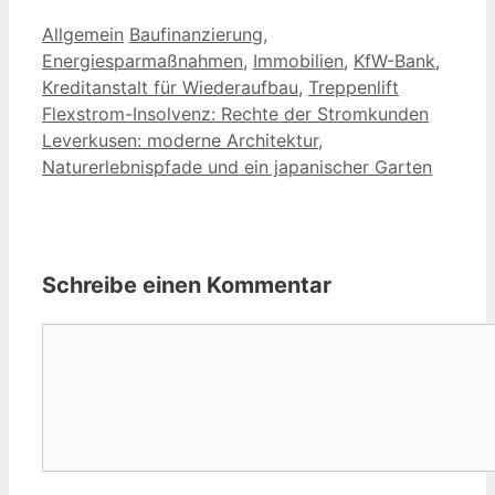
Kategorien
Schlagwörter
Allgemein
Baufinanzierung
,
Energiesparmaßnahmen
,
Immobilien
,
KfW-Bank
,
Kreditanstalt für Wiederaufbau
,
Treppenlift
Flexstrom-Insolvenz: Rechte der Stromkunden
Leverkusen: moderne Architektur,
Naturerlebnispfade und ein japanischer Garten
Schreibe einen Kommentar
Kommentar