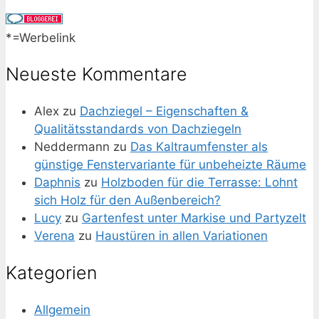
*=Werbelink
Neueste Kommentare
Alex
zu
Dachziegel – Eigenschaften &
Qualitätsstandards von Dachziegeln
Neddermann
zu
Das Kaltraumfenster als
günstige Fenstervariante für unbeheizte Räume
Daphnis
zu
Holzboden für die Terrasse: Lohnt
sich Holz für den Außenbereich?
Lucy
zu
Gartenfest unter Markise und Partyzelt
Verena
zu
Haustüren in allen Variationen
Kategorien
Allgemein