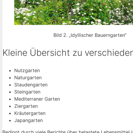
Bild 2. „Idyllischer Bauerngarten“
Kleine Übersicht zu verschied
Nutzgarten
Naturgarten
Staudengarten
Steingarten
Mediterraner Garten
Ziergarten
Kräutergarten
Japangarten
Bedingt durch viele Berichte über belastete Lebensmittel 