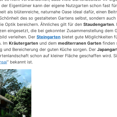
 der Eigentümer kann der eigene Nutzgarten schon fast fü
it als blütenreiche, naturnahe Oase ideal dafür, einen Beitr
 Schönheit des so gestalteten Gartens selbst, sondern auch d
ie Optik bereichern. Ähnliches gilt für den
Staudengarten
.
anzen eingesetzt, die bei gekonnter Zusammenstellung dem Ga
bild verleihen. Der
Steingarten
bietet gute Möglichkeiten f
n. Im
Kräutergarten
und dem
mediterranen Garten
finden 
ng und Bereicherung der guten Küche sorgen. Der
Japangar
Gartenlandschaft schon auf kleiner Fläche geschaffen wird. S
nsai
“ bekannt ist.