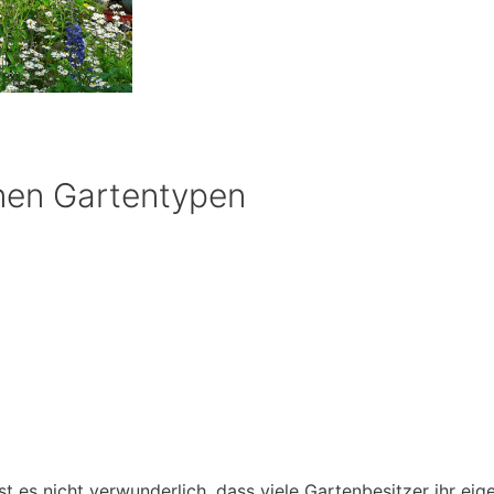
enen Gartentypen
ist es nicht verwunderlich, dass viele Gartenbesitzer ihr ei