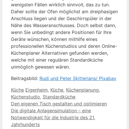
wenigsten Fällen wirklich sinnvoll, das zu tun.
Daher sollte der Ofen möglichst am dreiphasigen
Anschluss liegen und der Geschirrspüler in der
Nähe des Wasseranschlusses. Doch selbst dann,
wenn Sie unbedingt andere Positionen für Ihre
Geräte wünschen, können mithilfe eines
professionellen Küchenstudios und deren Online-
Küchenplaner Alternativen gefunden werden,
welche mit einer regulären Standardküche
unmöglich gewesen wären.
Beitragsbild:
Rudi und Peter Skitterians/ Pixabay
Kategorien
Schlagwörter
Küche
Eigenheim
,
Küche
,
Küchenplanung
,
Küchenstudio
,
Standardküche
Den eigenen Tisch gestalten und optimieren
Die digitale Anlagensimulation – eine
Notwendigkeit für die Industrie des 21.
Jahrhunderts