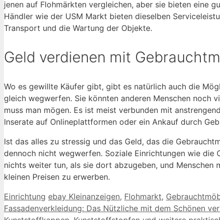
jenen auf Flohmärkten vergleichen, aber sie bieten eine g
Händler wie der USM Markt bieten dieselben Serviceleist
Transport und die Wartung der Objekte.
Geld verdienen mit Gebraucht
Wo es gewillte Käufer gibt, gibt es natürlich auch die Mög
gleich wegwerfen. Sie könnten anderen Menschen noch vie
muss man mögen. Es ist meist verbunden mit anstrengende
Inserate auf Onlineplattformen oder ein Ankauf durch Ge
Ist das alles zu stressig und das Geld, das die Gebraucht
dennoch nicht wegwerfen. Soziale Einrichtungen wie die C
nichts weiter tun, als sie dort abzugeben, und Menschen m
kleinen Preisen zu erwerben.
Kategorien
Schlagwörter
Einrichtung
ebay Kleinanzeigen
,
Flohmarkt
,
Gebrauchtmöb
Fassadenverkleidung: Das Nützliche mit dem Schönen ve