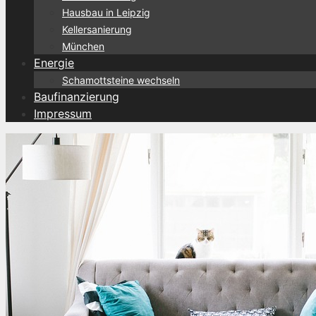
Hausbau in Leipzig
Kellersanierung
München
Energie
Schamottsteine wechseln
Baufinanzierung
Impressum