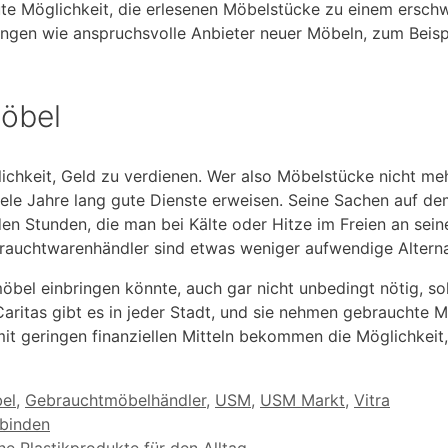
ute Möglichkeit, die erlesenen Möbelstücke zu einem erschwi
ungen wie anspruchsvolle Anbieter neuer Möbeln, zum Beisp
möbel
lichkeit, Geld zu verdienen. Wer also Möbelstücke nicht mehr
le Jahre lang gute Dienste erweisen. Seine Sachen auf de
n Stunden, die man bei Kälte oder Hitze im Freien an sei
brauchtwarenhändler sind etwas weniger aufwendige Alterna
möbel einbringen könnte, auch gar nicht unbedingt nötig, so
aritas gibt es in jeder Stadt, und sie nehmen gebrauchte 
it geringen finanziellen Mitteln bekommen die Möglichkeit,
el
,
Gebrauchtmöbelhändler
,
USM
,
USM Markt
,
Vitra
rbinden