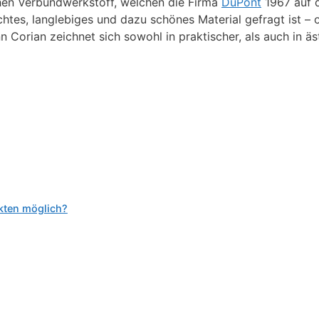
chen Verbundwerkstoff, welchen die Firma
DuPont
1967 auf d
chtes, langlebiges und dazu schönes Material gefragt ist – 
 Corian zeichnet sich sowohl in praktischer, als auch in äs
ukten möglich?