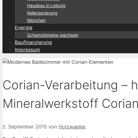
Hausbau in Leipzig
Kellersanierung
München
Energie
Schamottsteine wechseln
Baufinanzierung
Impressum
Corian-Verarbeitung – 
Mineralwerkstoff Coria
2. September 2015
von
Holzwaeller