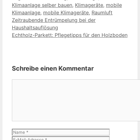
Klimaanlage selber bauen
,
Klimageräte
,
mobile
Klimaanlage
,
mobile Klimageräte
,
Raumluft
Zeitraubende Entrümpelung bei der
Haushaltsauflösung
Echtholz-Parkett: Pflegetipps für den Holzboden
Schreibe einen Kommentar
Kommentar
Name
E-
Mail-
Website