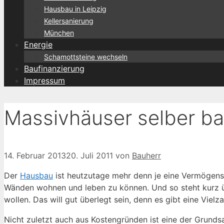
Hausbau in Leipzig
Kellersanierung
München
Energie
Schamottsteine wechseln
Baufinanzierung
Impressum
Massivhäuser selber b
14. Februar 2013
20. Juli 2011
von
Bauherr
Der
Hausbau
ist heutzutage mehr denn je eine Vermögensan
Wänden wohnen und leben zu können. Und so steht kurz ü
wollen. Das will gut überlegt sein, denn es gibt eine Vielz
Nicht zuletzt auch aus Kostengründen ist eine der Grund