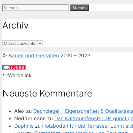
Suchen
nach:
Archiv
Archiv
©
Bauen und Gestalten
2010 – 2023
*=Werbelink
Neueste Kommentare
Alex
zu
Dachziegel – Eigenschaften & Qualitätss
Neddermann
zu
Das Kaltraumfenster als günstig
Daphnis
zu
Holzboden für die Terrasse: Lohnt si