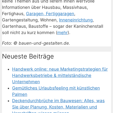
keine Themen aus und liefern Ihnen wertvolle
Informationen über Hausbau, Massivhaus,
Fertighaus,
Garagen, Fertiggaragen
,
Gartengestaltung, Wohnen,
Inneneinrichtung
,
Gartenhaus, Baustoffe – sogar der Kaninchenstall
soll nicht zu kurz kommen (
mehr
).
Foto: © bauen-und-gestalten.de.
Neueste Beiträge
Handwerk online: neue Marketingstrategien für
Handwerksbetriebe & mittelständische
Unternehmen
Gemütliches Urlaubsfeeling mit künstlichen
Palmen
Deckendurchbrüche im Bauwesen: Alles, was
Sie über Planung, Kosten, Materialien und