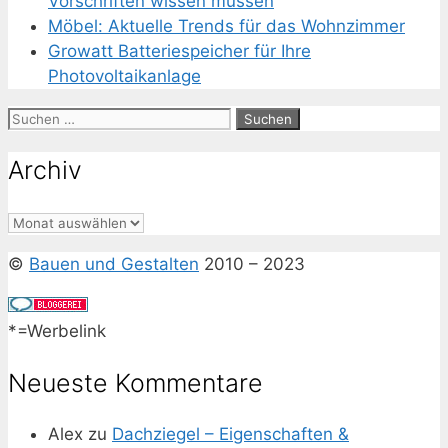
Vorschriften wissen müssen
Möbel: Aktuelle Trends für das Wohnzimmer
Growatt Batteriespeicher für Ihre
Photovoltaikanlage
Suchen
nach:
Archiv
Archiv
©
Bauen und Gestalten
2010 – 2023
*=Werbelink
Neueste Kommentare
Alex
zu
Dachziegel – Eigenschaften &