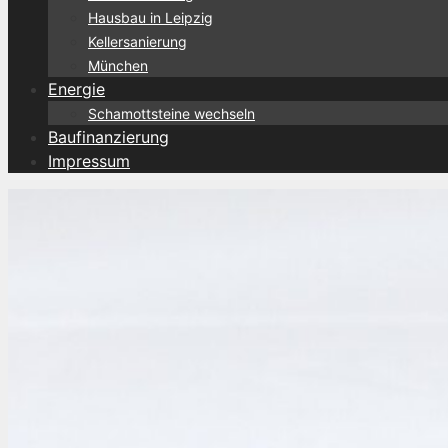
Hausbau in Leipzig
Kellersanierung
München
Energie
Schamottsteine wechseln
Baufinanzierung
Impressum