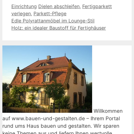
Kategorien
Schlagwörter
Einrichtung
Dielen abschleifen
,
Fertigparkett
verlegen
,
Parkett-Pflege
Edle Polyrattanmöbel im Lounge-Stil
Holz: ein idealer Baustoff für Fertighäuser
Willkommen
auf www.bauen-und-gestalten.de – Ihrem Portal
rund ums Haus bauen und gestalten. Wir sparen
keine Themen aus und liefern Ihnen wertvolle