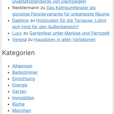
Qualitätsstandards von Dachziegeln
Neddermann
zu
Das Kaltraumfenster als
günstige Fenstervariante für unbeheizte Räume
Daphnis
zu
Holzboden für die Terrasse: Lohnt
sich Holz für den Außenbereich?
Lucy
zu
Gartenfest unter Markise und Partyzelt
Verena
zu
Haustüren in allen Variationen
Kategorien
Allgemein
Badezimmer
Einrichtung
Energie
Garten
Immobilien
Küche
München